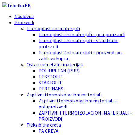
Naslovna
Proizvodi
Termoplastični materijali
Termoplastični materijali – poluproizvodi
Termoplastični materijali – standardni
proizvodi
Termoplastični materijali – proizvodi po
zahtevu kupca
Ostali nemetalni materijali
POLIURETAN (PUR)
TEKSTOLIT
STAKLOLIT
PERTINAKS
Zaptivni i termoizolacioni materijali
Zaptivni i termoizolacioni materijali –
poluproizvodi
ZAPTIVNI I TERMOIZOLACIONI MATERIJALI –
PROIZVODI
Fleksibilna creva
PA CREVA