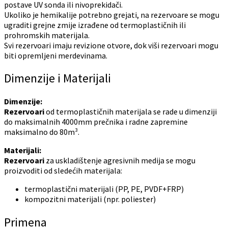
postave UV sonda ili nivoprekidači.
Ukoliko je hemikalije potrebno grejati, na rezervoare se mogu
ugraditi grejne zmije izrađene od termoplastičnih ili
prohromskih materijala.
Svi rezervoari imaju revizione otvore, dok viši rezervoari mogu
biti opremljeni merdevinama.
Dimenzije i Materijali
Dimenzije:
Rezervoari
od termoplastičnih materijala se rade u dimenziji
do maksimalnih 4000mm prečnika i radne zapremine
maksimalno do 80m³.
Materijali:
Rezervoari
za uskladištenje agresivnih medija se mogu
proizvoditi od sledećih materijala:
termoplastični materijali (PP, PE, PVDF+FRP)
kompozitni materijali (npr. poliester)
Primena