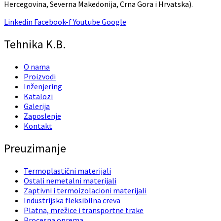
Hercegovina, Severna Makedonija, Crna Gora i Hrvatska).
Linkedin
Facebook-f
Youtube
Google
Tehnika K.B.
O nama
Proizvodi
Inženjering
Katalozi
Galerija
Zaposlenje
Kontakt
Preuzimanje
Termoplastični materijali
Ostali nemetalni materijali
Zaptivni i termoizolacioni materijali
Industrijska fleksibilna creva
Platna, mrežice i transportne trake
Procesna oprema