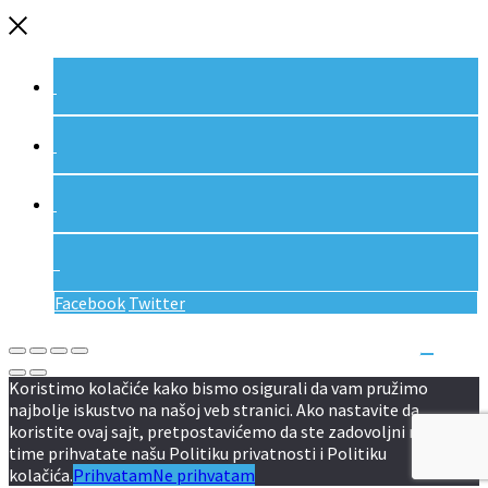
Facebook
Twitter
Koristimo kolačiće kako bismo osigurali da vam pružimo
najbolje iskustvo na našoj veb stranici. Ako nastavite da
koristite ovaj sajt, pretpostavićemo da ste zadovoljni njime.
time prihvatate našu Politiku privatnosti i Politiku
kolačića.
Prihvatam
Ne prihvatam