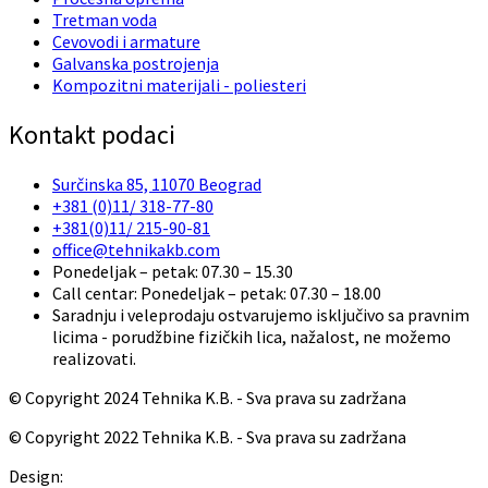
Tretman voda
Cevovodi i armature
Galvanska postrojenja
Kompozitni materijali - poliesteri
Kontakt podaci
Surčinska 85, 11070 Beograd
+381 (0)11/ 318-77-80
+381(0)11/ 215-90-81
office@tehnikakb.com
Ponedeljak – petak: 07.30 – 15.30
Call centar: Ponedeljak – petak: 07.30 – 18.00
Saradnju i veleprodaju ostvarujemo isključivo sa pravnim
licima - porudžbine fizičkih lica, nažalost, ne možemo
realizovati.
© Copyright 2024 Tehnika K.B. - Sva prava su zadržana
© Copyright 2022 Tehnika K.B. - Sva prava su zadržana
Design:
Red Cloud