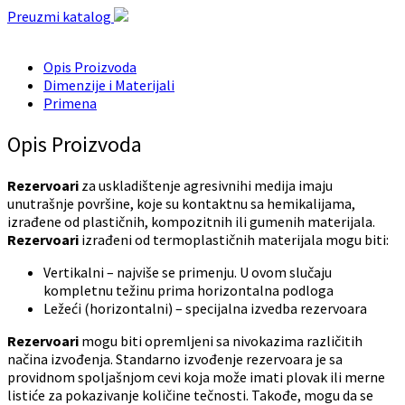
Preuzmi katalog
Opis Proizvoda
Dimenzije i Materijali
Primena
Opis Proizvoda
Rezervoari
za uskladištenje agresivnihi medija imaju
unutrašnje površine, koje su kontaktnu sa hemikalijama,
izrađene od plastičnih, kompozitnih ili gumenih materijala.
Rezervoari
izrađeni od termoplastičnih materijala mogu biti:
Vertikalni – najviše se primenju. U ovom slučaju
kompletnu težinu prima horizontalna podloga
Ležeći (horizontalni) – specijalna izvedba rezervoara
Rezervoari
mogu biti opremljeni sa nivokazima različitih
načina izvođenja. Standarno izvođenje rezervoara je sa
providnom spoljašnjom cevi koja može imati plovak ili merne
listiće za pokazivanje količine tečnosti. Takođe, mogu da se