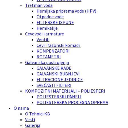
Tretman voda
Hemijska priprema vode (HPV)
Otpadne vode
FILTERSKE ISPUNE
Hemikalije
Cevovodi i armature
Ventili
Cevi i fazonski komadi
KOMPENZATORI
ROTAMETRI
Galvanska postrojenja
GALVANSKE KADE
GALVANSKI BUBNJEVI
FILTRACIONE JEDINICE
SVEĆASTI FILTERI
KOMPOZITNI MATERIJALI – POLIESTERI
POLIESTERSKI PANELI
POLIESTERSKA PROCESNA OPREMA
O nama
O Tehnici KB
Vesti
Galerija