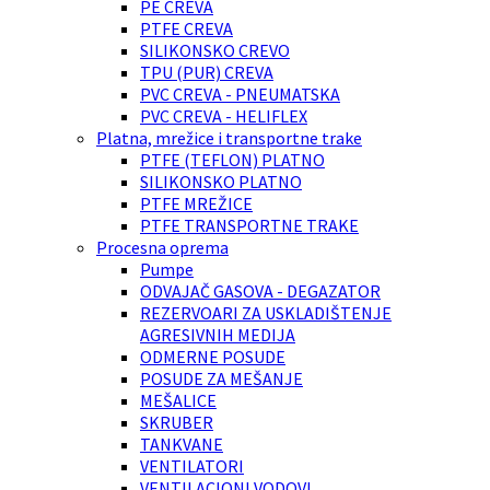
PE CREVA
PTFE CREVA
SILIKONSKO CREVO
TPU (PUR) CREVA
PVC CREVA - PNEUMATSKA
PVC CREVA - HELIFLEX
Platna, mrežice i transportne trake
PTFE (TEFLON) PLATNO
SILIKONSKO PLATNO
PTFE MREŽICE
PTFE TRANSPORTNE TRAKE
Procesna oprema
Pumpe
ODVAJAČ GASOVA - DEGAZATOR
REZERVOARI ZA USKLADIŠTENJE
AGRESIVNIH MEDIJA
ODMERNE POSUDE
POSUDE ZA MEŠANJE
MEŠALICE
SKRUBER
TANKVANE
VENTILATORI
VENTILACIONI VODOVI