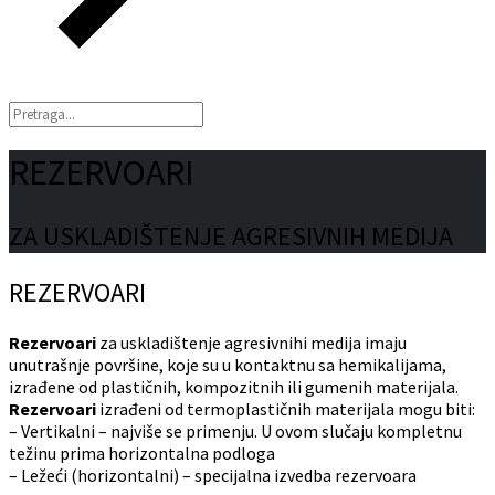
REZERVOARI
ZA USKLADIŠTENJE AGRESIVNIH MEDIJA
REZERVOARI
Rezervoari
za uskladištenje agresivnihi medija imaju
unutrašnje površine, koje su u kontaktnu sa hemikalijama,
izrađene od plastičnih, kompozitnih ili gumenih materijala.
Rezervoari
izrađeni od termoplastičnih materijala mogu biti:
– Vertikalni – najviše se primenju. U ovom slučaju kompletnu
težinu prima horizontalna podloga
– Ležeći (horizontalni) – specijalna izvedba rezervoara