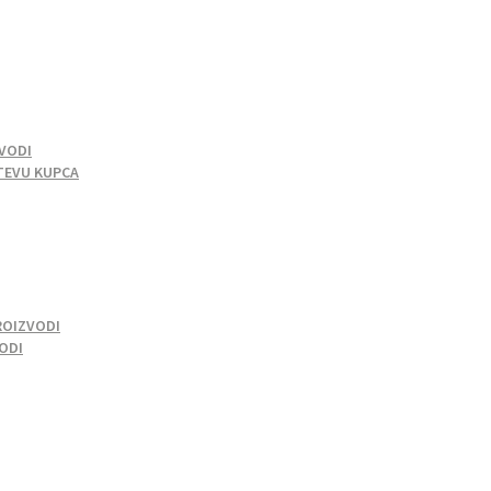
VODI
TEVU KUPCA
ROIZVODI
VODI