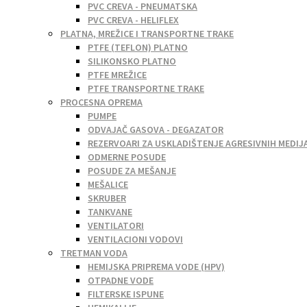
PVC CREVA - PNEUMATSKA
PVC CREVA - HELIFLEX
PLATNA, MREŽICE I TRANSPORTNE TRAKE
PTFE (TEFLON) PLATNO
SILIKONSKO PLATNO
PTFE MREŽICE
PTFE TRANSPORTNE TRAKE
PROCESNA OPREMA
PUMPE
ODVAJAČ GASOVA - DEGAZATOR
REZERVOARI ZA USKLADIŠTENJE AGRESIVNIH MEDIJ
ODMERNE POSUDE
POSUDE ZA MEŠANJE
MEŠALICE
SKRUBER
TANKVANE
VENTILATORI
VENTILACIONI VODOVI
TRETMAN VODA
HEMIJSKA PRIPREMA VODE (HPV)
OTPADNE VODE
FILTERSKE ISPUNE