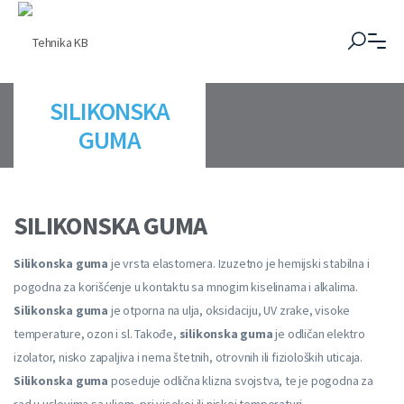
SILIKONSKA
GUMA
SILIKONSKA GUMA
Silikonska guma
je vrsta elastomera. Izuzetno je hemijski stabilna i
pogodna za korišćenje u kontaktu sa mnogim kiselinama i alkalima.
Silikonska guma
je otporna na ulja, oksidaciju, UV zrake, visoke
temperature, ozon i sl. Takođe,
silikonska guma
je odličan elektro
izolator, nisko zapaljiva i nema štetnih, otrovnih ili fizioloških uticaja.
Silikonska guma
poseduje odlična klizna svojstva, te je pogodna za
rad u uslovima sa uljem, pri visokoj ili niskoj temperaturi.