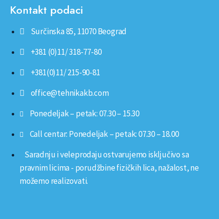
Kontakt podaci
Surčinska 85, 11070 Beograd
+381 (0)11/ 318-77-80
+381(0)11/ 215-90-81
office@tehnikakb.com
Ponedeljak – petak: 07.30 – 15.30
Call centar: Ponedeljak – petak: 07.30 – 18.00
Saradnju i veleprodaju ostvarujemo isključivo sa
pravnim licima - porudžbine fizičkih lica, nažalost, ne
možemo realizovati.