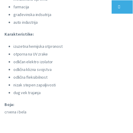
farmacija
građevinska indsutrija
auto industrija
Karakteristike:
izuzetna hemijska otpronost
otporna na UV zrake
odličan elektro izolator
odlična klizna svojstva
odlična fleksibilnost
nizak stepen zapaljivosti
dug vek trajanja
Boja:
crvena i bela