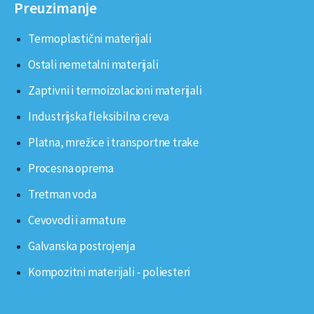
Preuzimanje
Termoplastični materijali
Ostali nemetalni materijali
Zaptivni i termoizolacioni materijali
Industrijska fleksibilna creva
Platna, mrežice i transportne trake
Procesna oprema
Tretman voda
Cevovodi i armature
Galvanska postrojenja
Kompozitni materijali - poliesteri