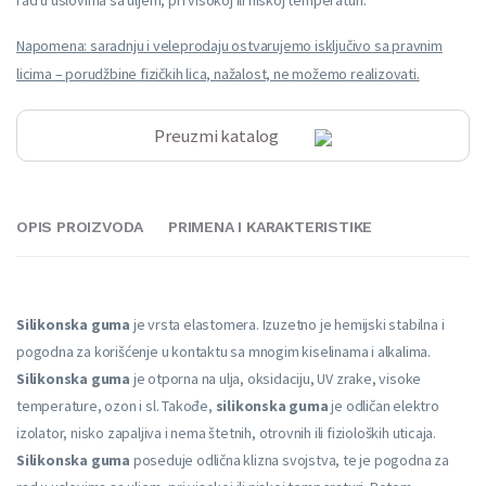
Napomena: saradnju i veleprodaju ostvarujemo isključivo sa pravnim
licima – porudžbine fizičkih lica, nažalost, ne možemo realizovati.
Preuzmi katalog
OPIS PROIZVODA
PRIMENA I KARAKTERISTIKE
Silikonska guma
je vrsta elastomera. Izuzetno je hemijski stabilna i
pogodna za korišćenje u kontaktu sa mnogim kiselinama i alkalima.
Silikonska guma
je otporna na ulja, oksidaciju, UV zrake, visoke
temperature, ozon i sl. Takođe,
silikonska guma
je odličan elektro
izolator, nisko zapaljiva i nema štetnih, otrovnih ili fizioloških uticaja.
Silikonska guma
poseduje odlična klizna svojstva, te je pogodna za