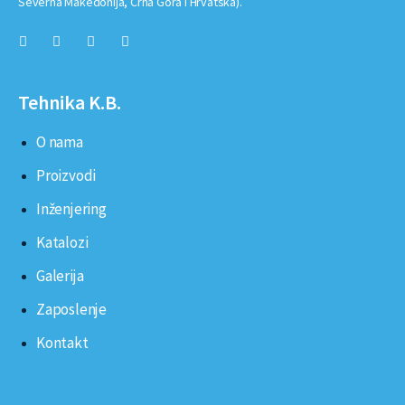
Severna Makedonija, Crna Gora i Hrvatska).
Tehnika K.B.
O nama
Proizvodi
Inženjering
Katalozi
Galerija
Zaposlenje
Kontakt