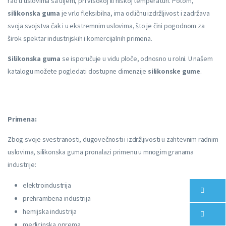
rad u uslovima sa uljem, pri visokoj ili niskoj temperaturi. Potom,
silikonska guma
je vrlo fleksibilna, ima odličnu izdržljivost i zadržava
svoja svojstva čak i u ekstremnim uslovima, što je čini pogodnom za
širok spektar industrijskih i komercijalnih primena.
Silikonska guma
se isporučuje u vidu ploče, odnosno u rolni. U našem
katalogu možete pogledati dostupne dimenzije
silikonske gume
.
Primena:
Zbog svoje svestranosti, dugovečnosti i izdržljivosti u zahtevnim radnim
uslovima, silikonska guma pronalazi primenu u mnogim granama
industrije:
elektroindustrija
prehrambena industrija
hemijska industrija
medicinska oprema