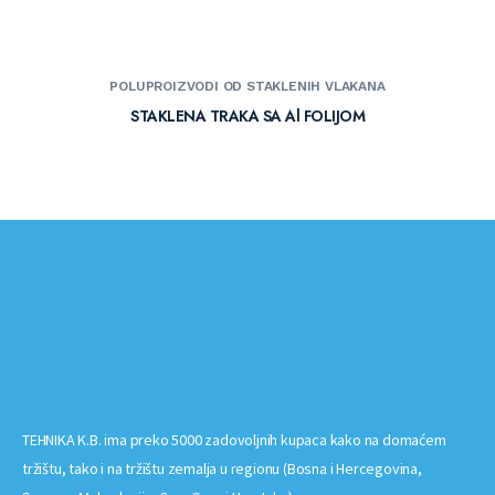
POLUPROIZVODI OD STAKLENIH VLAKANA
STAKLENA TRAKA SA Al FOLIJOM
TEHNIKA K.B. ima preko 5000 zadovoljnih kupaca kako na domaćem
tržištu, tako i na tržištu zemalja u regionu (Bosna i Hercegovina,