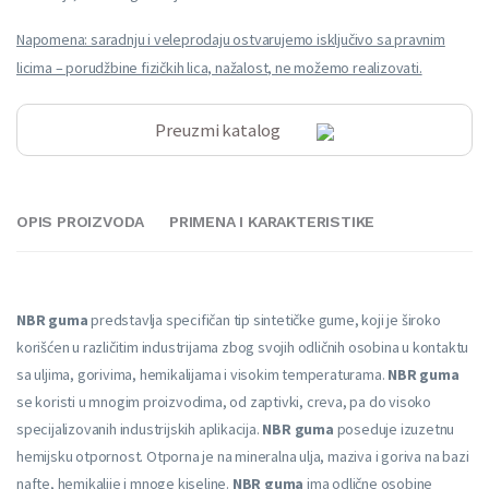
Napomena: saradnju i veleprodaju ostvarujemo isključivo sa pravnim
licima – porudžbine fizičkih lica, nažalost, ne možemo realizovati.
Preuzmi katalog
OPIS PROIZVODA
PRIMENA I KARAKTERISTIKE
NBR guma
predstavlja specifičan tip sintetičke gume, koji je široko
korišćen u različitim industrijama zbog svojih odličnih osobina u kontaktu
sa uljima, gorivima, hemikalijama i visokim temperaturama.
NBR guma
se koristi u mnogim proizvodima, od zaptivki, creva, pa do visoko
specijalizovanih industrijskih aplikacija.
NBR guma
poseduje izuzetnu
hemijsku otpornost. Otporna je na mineralna ulja, maziva i goriva na bazi
nafte, hemikalije i mnoge kiseline.
NBR guma
ima odlične osobine