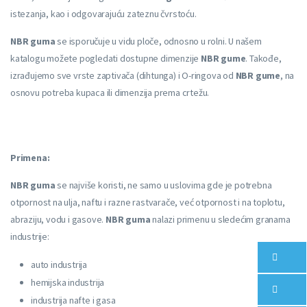
istezanja, kao i odgovarajuću zateznu čvrstoću.
NBR guma
se isporučuje u vidu ploče, odnosno u rolni. U našem
katalogu možete pogledati dostupne dimenzije
NBR gume
. Takođe,
izrađujemo sve vrste zaptivača (dihtunga) i O-ringova od
NBR gume
, na
osnovu potreba kupaca ili dimenzija prema crtežu.
Primena:
NBR guma
se najviše koristi, ne samo u uslovima gde je potrebna
otpornost na ulja, naftu i razne rastvarače, već otpornost i na toplotu,
abraziju, vodu i gasove.
NBR guma
nalazi primenu u sledećim granama
industrije:
auto industrija
hemijska industrija
industrija nafte i gasa