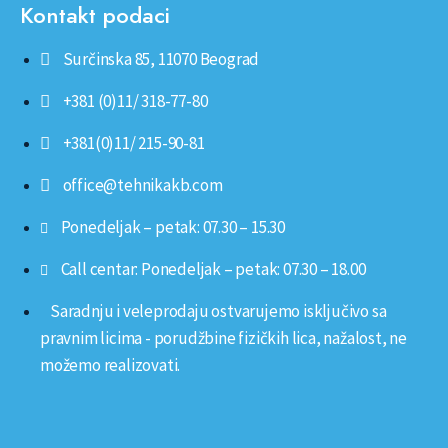
Kontakt podaci
Surčinska 85, 11070 Beograd
+381 (0)11/ 318-77-80
+381(0)11/ 215-90-81
office@tehnikakb.com
Ponedeljak – petak: 07.30 – 15.30
Call centar: Ponedeljak – petak: 07.30 – 18.00
Saradnju i veleprodaju ostvarujemo isključivo sa
pravnim licima - porudžbine fizičkih lica, nažalost, ne
možemo realizovati.