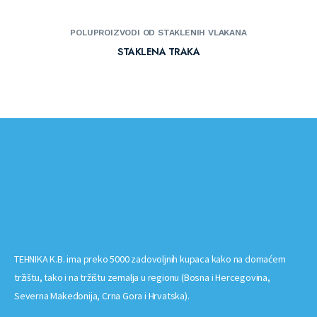
POLUPROIZVODI OD STAKLENIH VLAKANA
STAKLENA TRAKA
TEHNIKA K.B. ima preko 5000 zadovoljnih kupaca kako na domaćem
tržištu, tako i na tržištu zemalja u regionu (Bosna i Hercegovina,
Severna Makedonija, Crna Gora i Hrvatska).