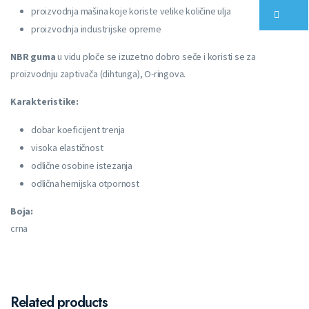
proizvodnja mašina koje koriste velike količine ulja
proizvodnja industrijske opreme
NBR guma
u vidu ploče se izuzetno dobro seče i koristi se za
proizvodnju zaptivača (dihtunga), O-ringova.
Karakteristike:
dobar koeficijent trenja
visoka elastičnost
odlične osobine istezanja
odlična hemijska otpornost
Boja:
crna
Related products