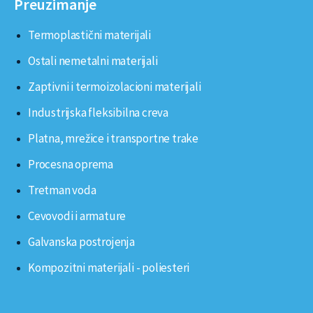
Preuzimanje
Termoplastični materijali
Ostali nemetalni materijali
Zaptivni i termoizolacioni materijali
Industrijska fleksibilna creva
Platna, mrežice i transportne trake
Procesna oprema
Tretman voda
Cevovodi i armature
Galvanska postrojenja
Kompozitni materijali - poliesteri