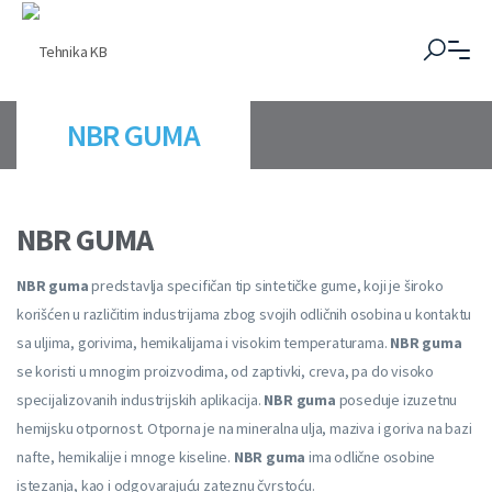
NBR GUMA
NBR GUMA
NBR guma
predstavlja specifičan tip sintetičke gume, koji je široko
korišćen u različitim industrijama zbog svojih odličnih osobina u kontaktu
sa uljima, gorivima, hemikalijama i visokim temperaturama.
NBR guma
se koristi u mnogim proizvodima, od zaptivki, creva, pa do visoko
specijalizovanih industrijskih aplikacija.
NBR guma
poseduje izuzetnu
hemijsku otpornost. Otporna je na mineralna ulja, maziva i goriva na bazi
nafte, hemikalije i mnoge kiseline.
NBR guma
ima odlične osobine
istezanja, kao i odgovarajuću zateznu čvrstoću.