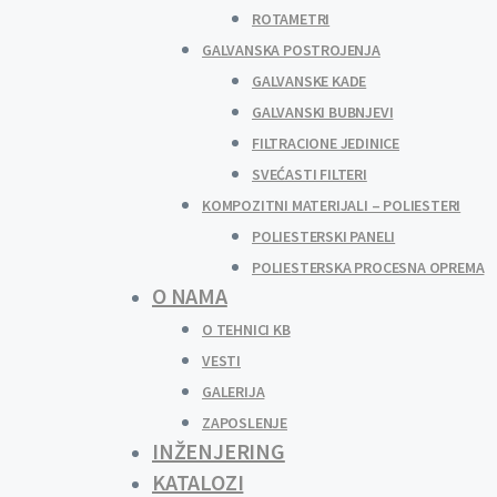
ROTAMETRI
GALVANSKA POSTROJENJA
GALVANSKE KADE
GALVANSKI BUBNJEVI
FILTRACIONE JEDINICE
SVEĆASTI FILTERI
KOMPOZITNI MATERIJALI – POLIESTERI
POLIESTERSKI PANELI
POLIESTERSKA PROCESNA OPREMA
O NAMA
O TEHNICI KB
VESTI
GALERIJA
ZAPOSLENJE
INŽENJERING
KATALOZI