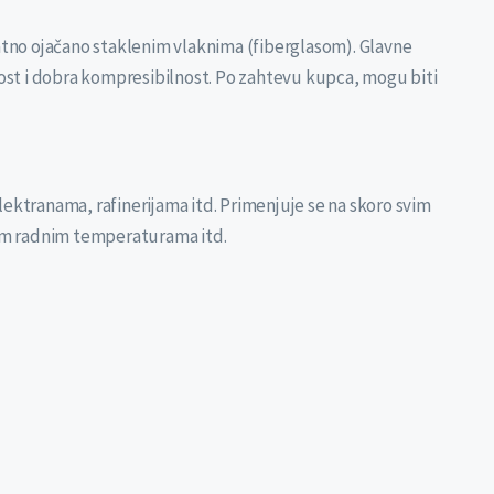
datno ojačano staklenim vlaknima (fiberglasom). Glavne
vost i dobra kompresibilnost. Po zahtevu kupca, mogu biti
ektranama, rafinerijama itd. Primenjuje se na skoro svim
skom radnim temperaturama itd.