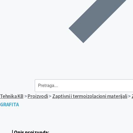
Tehnika KB
>
Proizvodi
>
Zaptivni i termoizolacioni materijali
>
GRAFITA
| Opis proizvoda: