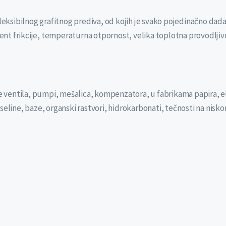
leksibilnog grafitnog prediva, od kojih je svako pojedinačno da
jent frikcije, temperaturna otpornost, velika toplotna provodlji
e ventila, pumpi, mešalica, kompenzatora, u fabrikama papira, el
seline, baze, organski rastvori, hidrokarbonati, tečnosti na ni