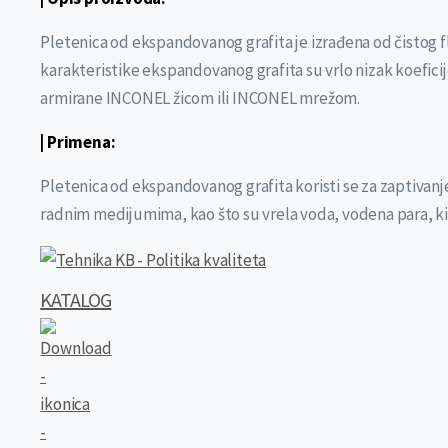
Pletenica od ekspandovanog grafita je izrađena od čistog f
karakteristike ekspandovanog grafita su vrlo nizak koefici
armirane INCONEL žicom ili INCONEL mrežom.
| Primena:
Pletenica od ekspandovanog grafita koristi se za zaptivanj
radnim medijumima, kao što su vrela voda, vodena para, ki
KATALOG