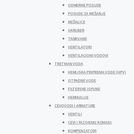
ODMERNE POSUDE
POSUDE ZA MEŠANJE
MEŠALICE
SKRUBER
TANKVANE
VENTILATORI
VENTILACIONI VODOVI
TRETMAN VODA
HEMIJSKA PRIPREMA VODE (HPV)
OTPADNE VODE
FILTERSKE ISPUNE
HEMIKALIJE
CEVOVODI I ARMATURE
VENTILI
CEVI I FAZONSKI KOMADI
KOMPENZATORI