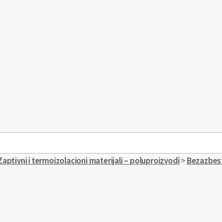
Zaptivni i termoizolacioni materijali – poluproizvodi
>
Bezazbest