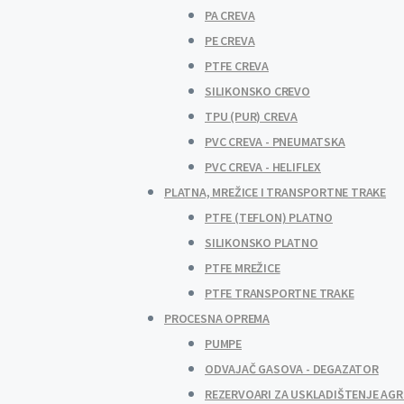
PA CREVA
PE CREVA
PTFE CREVA
SILIKONSKO CREVO
TPU (PUR) CREVA
PVC CREVA - PNEUMATSKA
PVC CREVA - HELIFLEX
PLATNA, MREŽICE I TRANSPORTNE TRAKE
PTFE (TEFLON) PLATNO
SILIKONSKO PLATNO
PTFE MREŽICE
PTFE TRANSPORTNE TRAKE
PROCESNA OPREMA
PUMPE
ODVAJAČ GASOVA - DEGAZATOR
REZERVOARI ZA USKLADIŠTENJE AGR