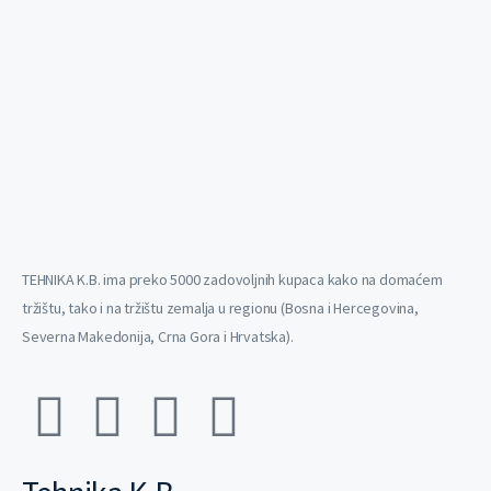
TEHNIKA K.B. ima preko 5000 zadovoljnih kupaca kako na domaćem
tržištu, tako i na tržištu zemalja u regionu (Bosna i Hercegovina,
Severna Makedonija, Crna Gora i Hrvatska).