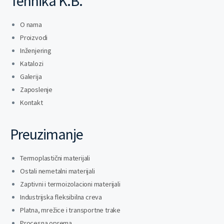
Tehnika K.B.
O nama
Proizvodi
Inženjering
Katalozi
Galerija
Zaposlenje
Kontakt
Preuzimanje
Termoplastični materijali
Ostali nemetalni materijali
Zaptivni i termoizolacioni materijali
Industrijska fleksibilna creva
Platna, mrežice i transportne trake
Procesna oprema