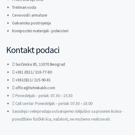
Tretman voda
Cevovodi i armature
Galvanska postrojenja
Kompozitni materijali - poliesteri
Kontakt podaci
Surčinska 85, 11070 Beograd
+381 (0)11/ 318-77-80
+381(0)11/ 215-90-81
office@tehnikakb.com
Ponedeljak – petak: 07.30 – 15.30
Call centar: Ponedeljak – petak: 07.30 – 18.00
Saradnju i veleprodaju ostvarujemo isključivo sa pravnim licima -
porudžbine fizičkih lica, nažalost, ne možemo realizovati.