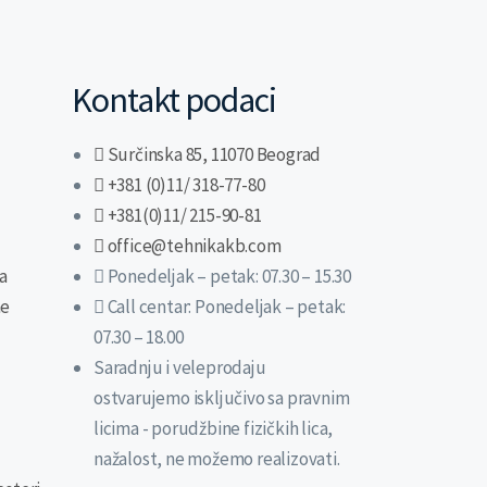
Kontakt podaci
Surčinska 85, 11070 Beograd
+381 (0)11/ 318-77-80
+381(0)11/ 215-90-81
office@tehnikakb.com
va
Ponedeljak – petak: 07.30 – 15.30
ne
Call centar: Ponedeljak – petak:
07.30 – 18.00
Saradnju i veleprodaju
ostvarujemo isključivo sa pravnim
licima - porudžbine fizičkih lica,
nažalost, ne možemo realizovati.