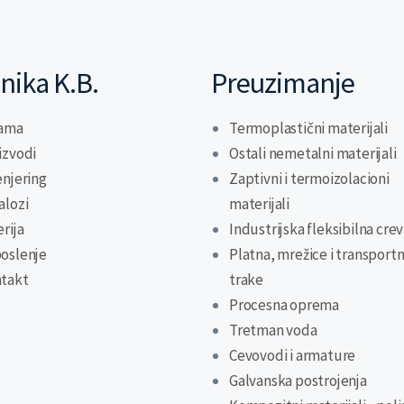
nika K.B.
Preuzimanje
ama
Termoplastični materijali
izvodi
Ostali nemetalni materijali
enjering
Zaptivni i termoizolacioni
alozi
materijali
erija
Industrijska fleksibilna cre
oslenje
Platna, mrežice i transport
takt
trake
Procesna oprema
Tretman voda
Cevovodi i armature
Galvanska postrojenja