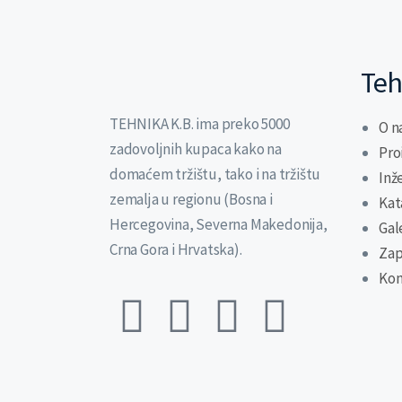
Teh
TEHNIKA K.B. ima preko 5000
O n
zadovoljnih kupaca kako na
Pro
domaćem tržištu, tako i na tržištu
Inž
zemalja u regionu (Bosna i
Kat
Hercegovina, Severna Makedonija,
Gal
Crna Gora i Hrvatska).
Zap
Kon