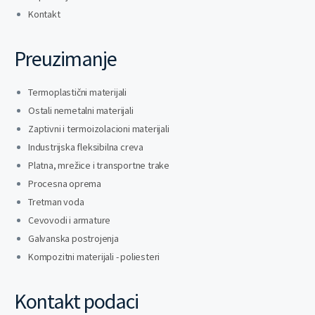
Kontakt
Preuzimanje
Termoplastični materijali
Ostali nemetalni materijali
Zaptivni i termoizolacioni materijali
Industrijska fleksibilna creva
Platna, mrežice i transportne trake
Procesna oprema
Tretman voda
Cevovodi i armature
Galvanska postrojenja
Kompozitni materijali - poliesteri
Kontakt podaci