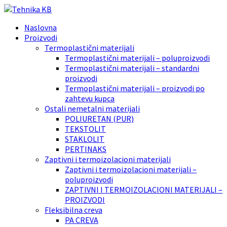
Naslovna
Proizvodi
Termoplastični materijali
Termoplastični materijali – poluproizvodi
Termoplastični materijali – standardni
proizvodi
Termoplastični materijali – proizvodi po
zahtevu kupca
Ostali nemetalni materijali
POLIURETAN (PUR)
TEKSTOLIT
STAKLOLIT
PERTINAKS
Zaptivni i termoizolacioni materijali
Zaptivni i termoizolacioni materijali –
poluproizvodi
ZAPTIVNI I TERMOIZOLACIONI MATERIJALI –
PROIZVODI
Fleksibilna creva
PA CREVA