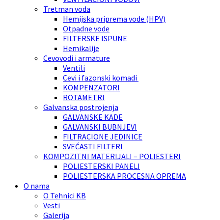
Tretman voda
Hemijska priprema vode (HPV)
Otpadne vode
FILTERSKE ISPUNE
Hemikalije
Cevovodi i armature
Ventili
Cevi i fazonski komadi
KOMPENZATORI
ROTAMETRI
Galvanska postrojenja
GALVANSKE KADE
GALVANSKI BUBNJEVI
FILTRACIONE JEDINICE
SVEĆASTI FILTERI
KOMPOZITNI MATERIJALI – POLIESTERI
POLIESTERSKI PANELI
POLIESTERSKA PROCESNA OPREMA
O nama
O Tehnici KB
Vesti
Galerija