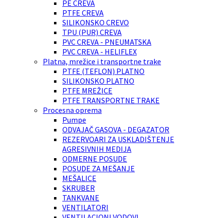
PE CREVA
PTFE CREVA
SILIKONSKO CREVO
TPU (PUR) CREVA
PVC CREVA - PNEUMATSKA
PVC CREVA - HELIFLEX
Platna, mrežice i transportne trake
PTFE (TEFLON) PLATNO
SILIKONSKO PLATNO
PTFE MREŽICE
PTFE TRANSPORTNE TRAKE
Procesna oprema
Pumpe
ODVAJAČ GASOVA - DEGAZATOR
REZERVOARI ZA USKLADIŠTENJE
AGRESIVNIH MEDIJA
ODMERNE POSUDE
POSUDE ZA MEŠANJE
MEŠALICE
SKRUBER
TANKVANE
VENTILATORI
VENTILACIONI VODOVI