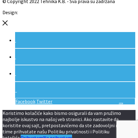
© Copyright 2022 Tehnika K.B. - Sva prava su zadržana
Design:
Red Cloud
Facebook
Twitter
Koristimo kolačiće kako bismo osigurali da vam pružimo
najbolje iskustvo na našoj veb stranici. Ako nastavite da
koristite ovaj sajt, pretpostavićemo da ste zadovoljni njime.
time prihvatate našu Politiku privatnosti i Politiku
kolačića.
Prihvatam
Ne prihvatam