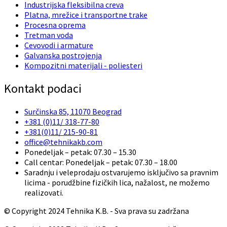
Industrijska fleksibilna creva
Platna, mrežice i transportne trake
Procesna oprema
Tretman voda
Cevovodi i armature
Galvanska postrojenja
Kompozitni materijali - poliesteri
Kontakt podaci
Surčinska 85, 11070 Beograd
+381 (0)11/ 318-77-80
+381(0)11/ 215-90-81
office@tehnikakb.com
Ponedeljak – petak: 07.30 – 15.30
Call centar: Ponedeljak – petak: 07.30 – 18.00
Saradnju i veleprodaju ostvarujemo isključivo sa pravnim
licima - porudžbine fizičkih lica, nažalost, ne možemo
realizovati.
© Copyright 2024 Tehnika K.B. - Sva prava su zadržana