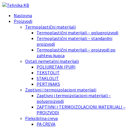
Naslovna
Proizvodi
Termoplastični materijali
Termoplastični materijali – poluproizvodi
Termoplastični materijali – standardni
proizvodi
Termoplastični materijali – proizvodi po
zahtevu kupca
Ostali nemetalni materijali
POLIURETAN (PUR)
TEKSTOLIT
STAKLOLIT
PERTINAKS
Zaptivni i termoizolacioni materijali
Zaptivni i termoizolacioni materijali –
poluproizvodi
ZAPTIVNI I TERMOIZOLACIONI MATERIJALI –
PROIZVODI
Fleksibilna creva
PA CREVA