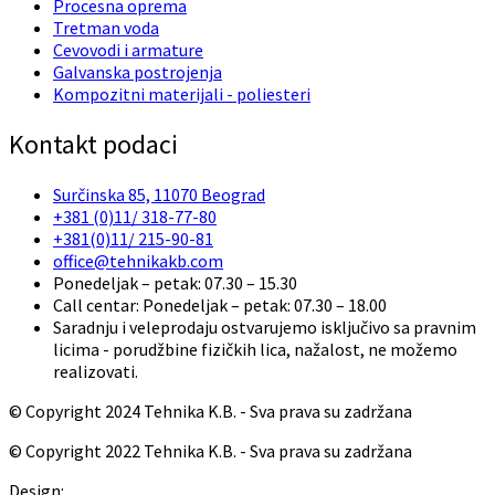
Procesna oprema
Tretman voda
Cevovodi i armature
Galvanska postrojenja
Kompozitni materijali - poliesteri
Kontakt podaci
Surčinska 85, 11070 Beograd
+381 (0)11/ 318-77-80
+381(0)11/ 215-90-81
office@tehnikakb.com
Ponedeljak – petak: 07.30 – 15.30
Call centar: Ponedeljak – petak: 07.30 – 18.00
Saradnju i veleprodaju ostvarujemo isključivo sa pravnim
licima - porudžbine fizičkih lica, nažalost, ne možemo
realizovati.
© Copyright 2024 Tehnika K.B. - Sva prava su zadržana
© Copyright 2022 Tehnika K.B. - Sva prava su zadržana
Design:
Red Cloud