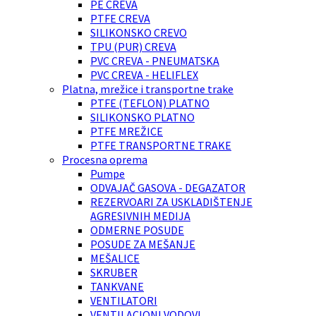
PE CREVA
PTFE CREVA
SILIKONSKO CREVO
TPU (PUR) CREVA
PVC CREVA - PNEUMATSKA
PVC CREVA - HELIFLEX
Platna, mrežice i transportne trake
PTFE (TEFLON) PLATNO
SILIKONSKO PLATNO
PTFE MREŽICE
PTFE TRANSPORTNE TRAKE
Procesna oprema
Pumpe
ODVAJAČ GASOVA - DEGAZATOR
REZERVOARI ZA USKLADIŠTENJE
AGRESIVNIH MEDIJA
ODMERNE POSUDE
POSUDE ZA MEŠANJE
MEŠALICE
SKRUBER
TANKVANE
VENTILATORI
VENTILACIONI VODOVI