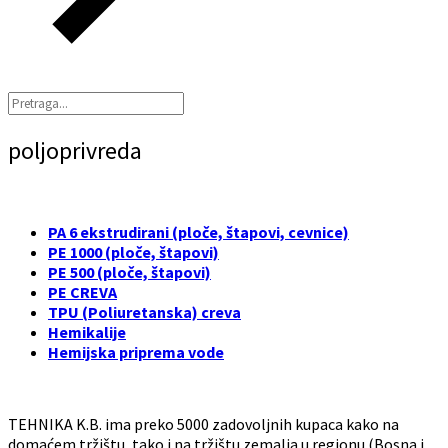
poljoprivreda
PA 6 ekstrudirani (ploče, štapovi, cevnice)
PE 1000 (ploče, štapovi)
PE 500 (ploče, štapovi)
PE CREVA
TPU (Poliuretanska) creva
Hemikalije
Hemijska priprema vode
TEHNIKA K.B. ima preko 5000 zadovoljnih kupaca kako na
domaćem tržištu, tako i na tržištu zemalja u regionu (Bosna i