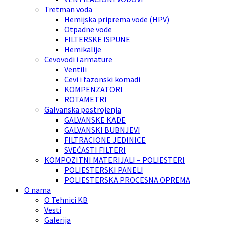
Tretman voda
Hemijska priprema vode (HPV)
Otpadne vode
FILTERSKE ISPUNE
Hemikalije
Cevovodi i armature
Ventili
Cevi i fazonski komadi
KOMPENZATORI
ROTAMETRI
Galvanska postrojenja
GALVANSKE KADE
GALVANSKI BUBNJEVI
FILTRACIONE JEDINICE
SVEĆASTI FILTERI
KOMPOZITNI MATERIJALI – POLIESTERI
POLIESTERSKI PANELI
POLIESTERSKA PROCESNA OPREMA
O nama
O Tehnici KB
Vesti
Galerija