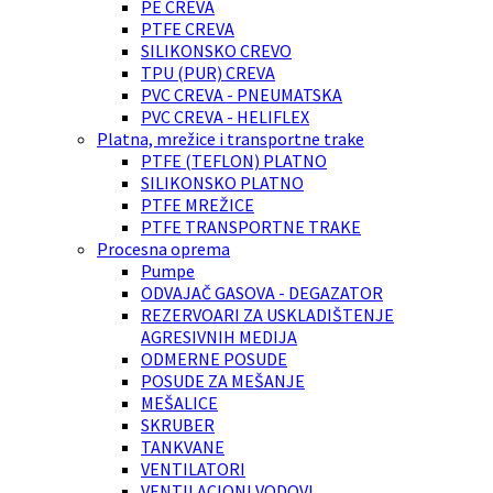
PE CREVA
PTFE CREVA
SILIKONSKO CREVO
TPU (PUR) CREVA
PVC CREVA - PNEUMATSKA
PVC CREVA - HELIFLEX
Platna, mrežice i transportne trake
PTFE (TEFLON) PLATNO
SILIKONSKO PLATNO
PTFE MREŽICE
PTFE TRANSPORTNE TRAKE
Procesna oprema
Pumpe
ODVAJAČ GASOVA - DEGAZATOR
REZERVOARI ZA USKLADIŠTENJE
AGRESIVNIH MEDIJA
ODMERNE POSUDE
POSUDE ZA MEŠANJE
MEŠALICE
SKRUBER
TANKVANE
VENTILATORI
VENTILACIONI VODOVI