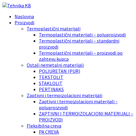
Naslovna
Proizvodi
Termoplastični materijali
Termoplastični materijali – poluproizvodi
Termoplastični materijali – standardni
proizvodi
Termoplastični materijali – proizvodi po
zahtevu kupca
Ostali nemetalni materijali
POLIURETAN (PUR)
TEKSTOLIT
STAKLOLIT
PERTINAKS
Zaptivni i termoizolacioni materijali
Zaptivni i termoizolacioni materijali –
poluproizvodi
ZAPTIVNI I TERMOIZOLACIONI MATERIJALI –
PROIZVODI
Fleksibilna creva
PA CREVA