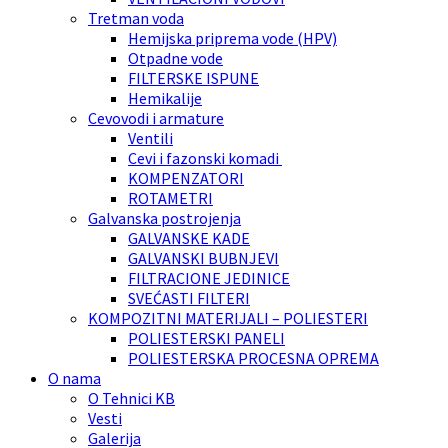
Tretman voda
Hemijska priprema vode (HPV)
Otpadne vode
FILTERSKE ISPUNE
Hemikalije
Cevovodi i armature
Ventili
Cevi i fazonski komadi
KOMPENZATORI
ROTAMETRI
Galvanska postrojenja
GALVANSKE KADE
GALVANSKI BUBNJEVI
FILTRACIONE JEDINICE
SVEĆASTI FILTERI
KOMPOZITNI MATERIJALI – POLIESTERI
POLIESTERSKI PANELI
POLIESTERSKA PROCESNA OPREMA
O nama
O Tehnici KB
Vesti
Galerija