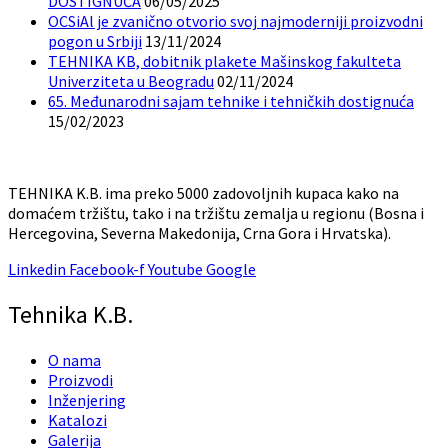
DOSTIGNUĆA
06/05/2025
OCSiAl je zvanično otvorio svoj najmoderniji proizvodni
pogon u Srbiji
13/11/2024
TEHNIKA KB, dobitnik plakete Mašinskog fakulteta
Univerziteta u Beogradu
02/11/2024
65. Međunarodni sajam tehnike i tehničkih dostignuća
15/02/2023
TEHNIKA K.B. ima preko 5000 zadovoljnih kupaca kako na
domaćem tržištu, tako i na tržištu zemalja u regionu (Bosna i
Hercegovina, Severna Makedonija, Crna Gora i Hrvatska).
Linkedin
Facebook-f
Youtube
Google
Tehnika K.B.
O nama
Proizvodi
Inženjering
Katalozi
Galerija