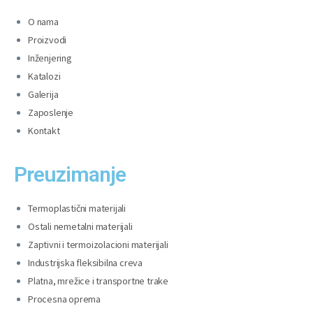
O nama
Proizvodi
Inženjering
Katalozi
Galerija
Zaposlenje
Kontakt
Preuzimanje
Termoplastični materijali
Ostali nemetalni materijali
Zaptivni i termoizolacioni materijali
Industrijska fleksibilna creva
Platna, mrežice i transportne trake
Procesna oprema