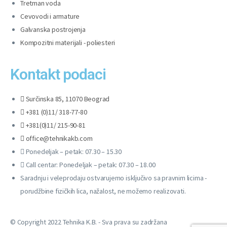
Tretman voda
Cevovodi i armature
Galvanska postrojenja
Kompozitni materijali - poliesteri
Kontakt podaci
Surčinska 85, 11070 Beograd
+381 (0)11/ 318-77-80
+381(0)11/ 215-90-81
office@tehnikakb.com
Ponedeljak – petak: 07.30 – 15.30
Call centar: Ponedeljak – petak: 07.30 – 18.00
Saradnju i veleprodaju ostvarujemo isključivo sa pravnim licima -
porudžbine fizičkih lica, nažalost, ne možemo realizovati.
© Copyright 2022 Tehnika K.B. - Sva prava su zadržana