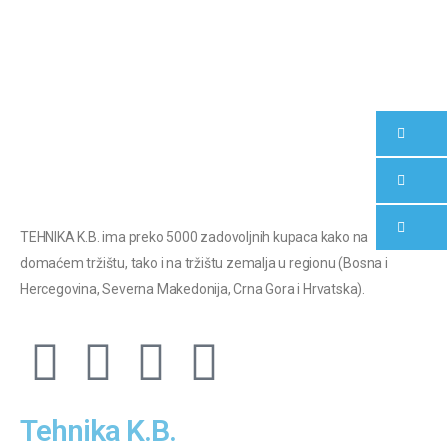
TEHNIKA K.B. ima preko 5000 zadovoljnih kupaca kako na
domaćem tržištu, tako i na tržištu zemalja u regionu (Bosna i
Hercegovina, Severna Makedonija, Crna Gora i Hrvatska).
Tehnika K.B.