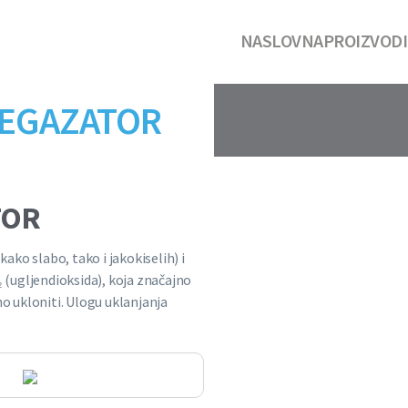
NASLOVNA
PROIZVODI
DEGAZATOR
TOR
ko slabo, tako i jakokiselih) i
₂ (ugljendioksida), koja značajno
no ukloniti. Ulogu uklanjanja