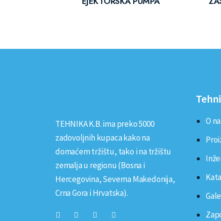
EJEKTORSKA PUMPA
ZA
Tehni
O n
TEHNIKA K.B. ima preko 5000
zadovoljnih kupaca kako na
Proi
domaćem tržištu, tako i na tržištu
Inže
zemalja u regionu (Bosna i
Kata
Hercegovina, Severna Makedonija,
Crna Gora i Hrvatska).
Gale
Zap