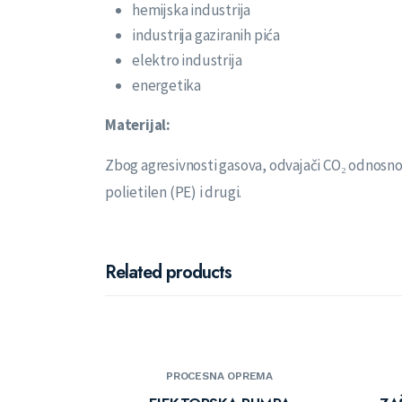
hemijska industrija
industrija gaziranih pića
elektro industrija
energetika
Materijal:
Zbog agresivnosti gasova, odvajači CO₂ odnosno 
polietilen (PE) i drugi.
Related products
PROCESNA OPREMA