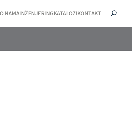
O NAMA
INŽENJERING
KATALOZI
KONTAKT