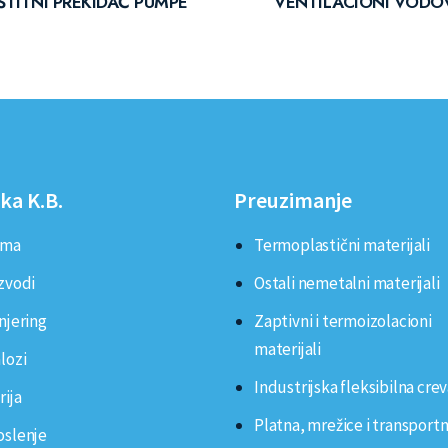
ŠTITNI PREKIDAČ PUMPE
VENTILACIONI VODO
ka K.B.
Preuzimanje
ama
Termoplastični materijali
zvodi
Ostali nemetalni materijali
njering
Zaptivni i termoizolacioni
materijali
lozi
Industrijska fleksibilna cre
rija
Platna, mrežice i transport
oslenje