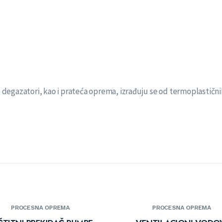
degazatori, kao i prateća oprema, izrađuju se od termoplastičnih
PROCESNA OPREMA
PROCESNA OPREMA