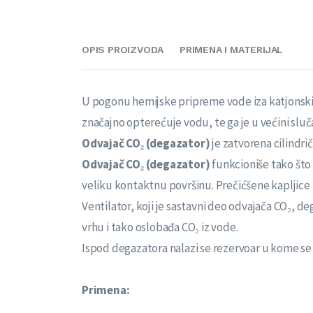
OPIS PROIZVODA
PRIMENA I MATERIJAL
U pogonu hemijske pripreme vode iza katjonskih (
značajno opterećuje vodu, te ga je u većini sluč
Odvajač CO₂ (degazator)
je zatvorena cilindr
Odvajač CO₂ (degazator)
funkcioniše tako što 
veliku kontaktnu površinu. Prečićšene kapljice
Ventilator, koji je sastavni deo odvajača CO₂, 
vrhu i tako oslobađa CO₂ iz vode.
Ispod degazatora nalazi se rezervoar u kome se 
Primena: