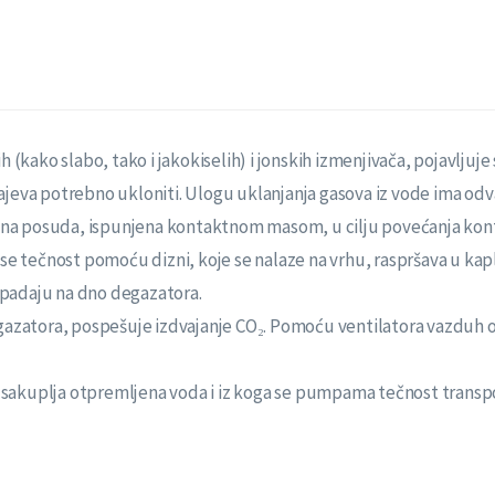
kako slabo, tako i jakokiselih) i jonskih izmenjivača, pojavljuje 
ajeva potrebno ukloniti. Ulogu uklanjanja gasova iz vode ima odva
ična posuda, ispunjena kontaktnom masom, u cilju povećanja kon
se tečnost pomoću dizni, koje se nalaze na vrhu, raspršava u kapl
 padaju na dno degazatora.
degazatora, pospešuje izdvajanje CO₂. Pomoću ventilatora vazduh o
sakuplja otpremljena voda i iz koga se pumpama tečnost transpor