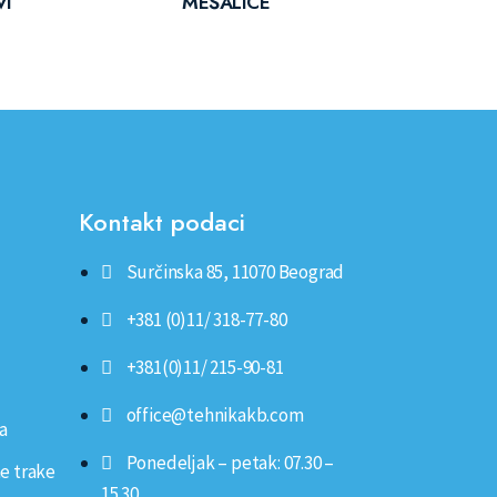
VI
MEŠALICE
Kontakt podaci
Surčinska 85, 11070 Beograd
+381 (0)11/ 318-77-80
+381(0)11/ 215-90-81
office@tehnikakb.com
va
Ponedeljak – petak: 07.30 –
ne trake
15.30