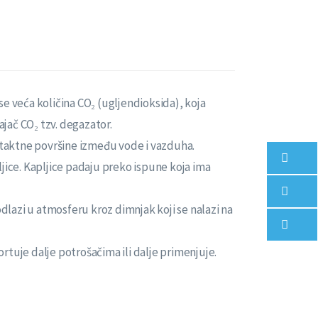
se veća količina CO₂ (ugljendioksida), koja
jač CO₂ tzv. degazator.
taktne površine između vode i vazduha.
jice. Kapljice padaju preko ispune koja ima
dlazi u atmosferu kroz dimnjak koji se nalazi na
tuje dalje potrošačima ili dalje primenjuje.