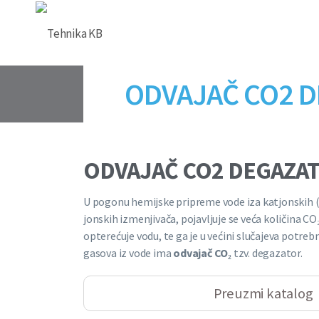
ODVAJAČ CO2 
ODVAJAČ CO2 DEGAZA
U pogonu hemijske pripreme vode iza katjonskih (ka
jonskih izmenjivača, pojavljuje se veća količina CO
opterećuje vodu, te ga je u većini slučajeva potreb
gasova iz vode ima
odvajač CO₂
tzv. degazator.
Preuzmi katalog