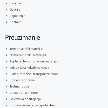
Katalozi
Galerija
Zaposlenje
Kontakt
Preuzimanje
Termoplastični materijali
Ostali nemetalni materijali
Zaptivni i termoizolacioni materijali
Industrijska fleksibilna creva
Platna, mrežice i transportne trake
Procesna oprema
Tretman voda
Cevovodi i armature
Galvanska postrojenja
Kompozitni materijali - poliesteri