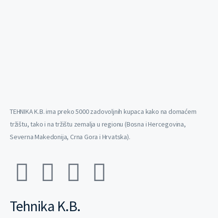
TEHNIKA K.B. ima preko 5000 zadovoljnih kupaca kako na domaćem
tržištu, tako i na tržištu zemalja u regionu (Bosna i Hercegovina,
Severna Makedonija, Crna Gora i Hrvatska).
Tehnika K.B.