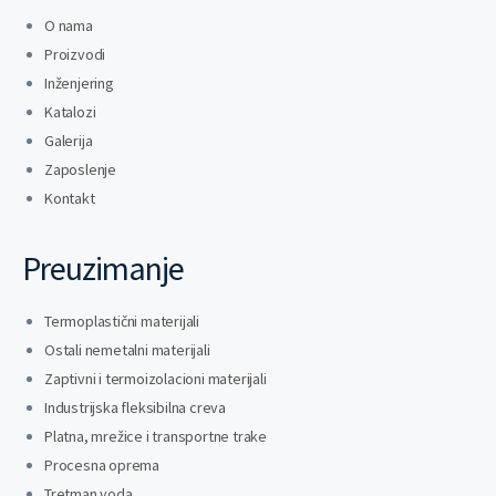
O nama
Proizvodi
Inženjering
Katalozi
Galerija
Zaposlenje
Kontakt
Preuzimanje
Termoplastični materijali
Ostali nemetalni materijali
Zaptivni i termoizolacioni materijali
Industrijska fleksibilna creva
Platna, mrežice i transportne trake
Procesna oprema
Tretman voda