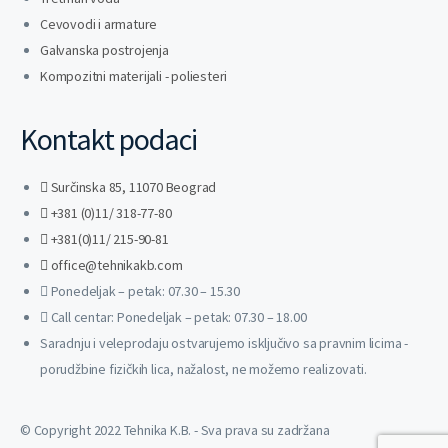
Cevovodi i armature
Galvanska postrojenja
Kompozitni materijali - poliesteri
Kontakt podaci
Surčinska 85, 11070 Beograd
+381 (0)11/ 318-77-80
+381(0)11/ 215-90-81
office@tehnikakb.com
Ponedeljak – petak: 07.30 – 15.30
Call centar: Ponedeljak – petak: 07.30 – 18.00
Saradnju i veleprodaju ostvarujemo isključivo sa pravnim licima -
porudžbine fizičkih lica, nažalost, ne možemo realizovati.
© Copyright 2022 Tehnika K.B. - Sva prava su zadržana