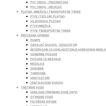
PVC CREVA - PNEUMATSKA
PVC CREVA - HELIFLEX
PLATNA, MREŽICE I TRANSPORTNE TRAKE
PTFE (TEFLON) PLATNO
SILIKONSKO PLATNO
PTFE MREŽICE
PTFE TRANSPORTNE TRAKE
PROCESNA OPREMA
PUMPE
ODVAJAČ GASOVA - DEGAZATOR
REZERVOARI ZA USKLADIŠTENJE AGRESIVNIH MEDIJ
ODMERNE POSUDE
POSUDE ZA MEŠANJE
MEŠALICE
SKRUBER
TANKVANE
VENTILATORI
VENTILACIONI VODOVI
TRETMAN VODA
HEMIJSKA PRIPREMA VODE (HPV)
OTPADNE VODE
FILTERSKE ISPUNE