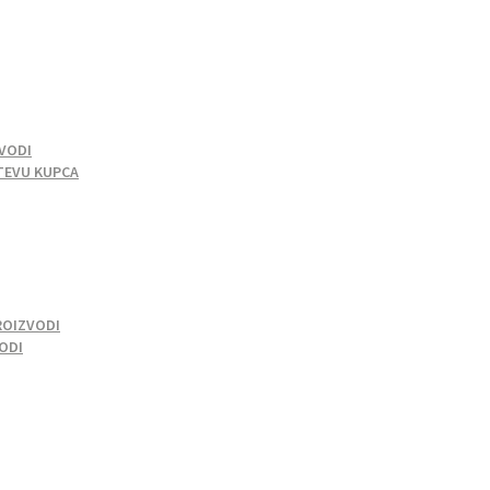
VODI
TEVU KUPCA
ROIZVODI
VODI