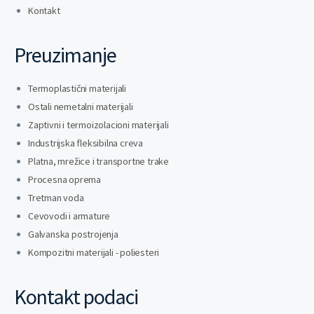
Kontakt
Preuzimanje
Termoplastični materijali
Ostali nemetalni materijali
Zaptivni i termoizolacioni materijali
Industrijska fleksibilna creva
Platna, mrežice i transportne trake
Procesna oprema
Tretman voda
Cevovodi i armature
Galvanska postrojenja
Kompozitni materijali - poliesteri
Kontakt podaci