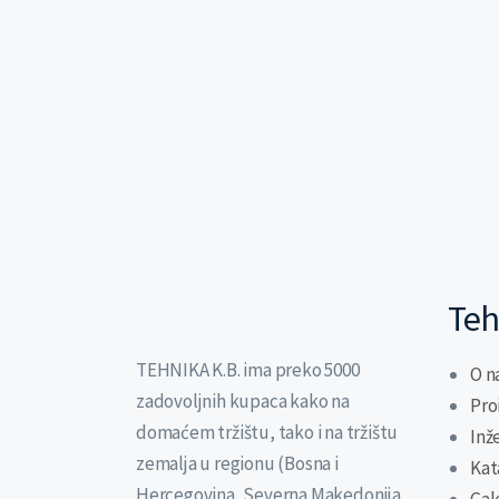
Teh
TEHNIKA K.B. ima preko 5000
O n
zadovoljnih kupaca kako na
Pro
domaćem tržištu, tako i na tržištu
Inž
zemalja u regionu (Bosna i
Kat
Hercegovina, Severna Makedonija,
Gal