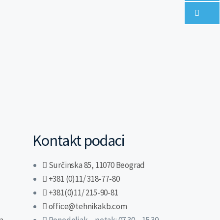
Kontakt podaci
Surčinska 85, 11070 Beograd
+381 (0)11/ 318-77-80
+381(0)11/ 215-90-81
office@tehnikakb.com
va
Ponedeljak – petak: 07.30 – 15.30