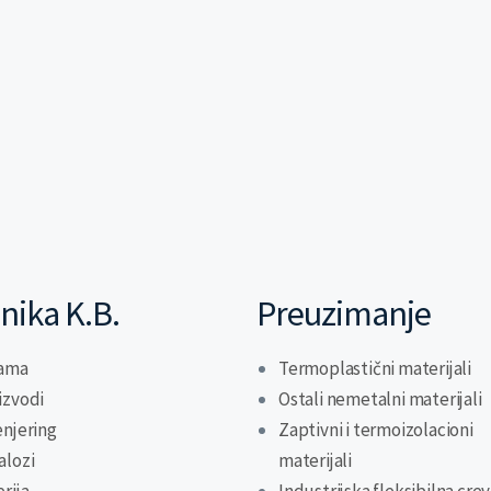
nika K.B.
Preuzimanje
ama
Termoplastični materijali
izvodi
Ostali nemetalni materijali
enjering
Zaptivni i termoizolacioni
alozi
materijali
erija
Industrijska fleksibilna cre