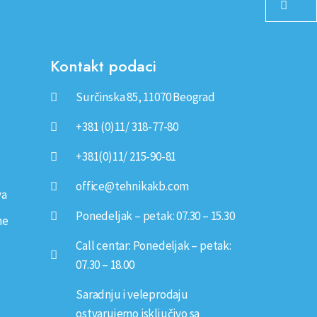
Kontakt podaci
Surčinska 85, 11070 Beograd
+381 (0)11/ 318-77-80
+381(0)11/ 215-90-81
office@tehnikakb.com
va
Ponedeljak – petak: 07.30 – 15.30
ne
Call centar: Ponedeljak – petak:
07.30 – 18.00
Saradnju i veleprodaju
ostvarujemo isključivo sa