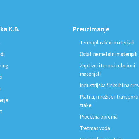
ka K.B.
Preuzimanje
a
Termoplastični materijali
odi
Ostali nemetalni materijali
ring
Zaptivni i termoizolacioni
materijali
i
Industrijska fleksibilna cre
a
Platna, mrežice i transport
enje
trake
t
Procesna oprema
Tretman voda