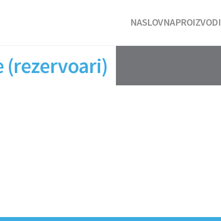
NASLOVNA
PROIZVODI
(rezervoari)