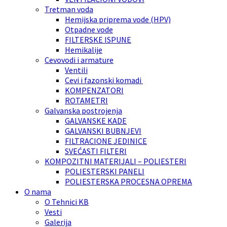
Tretman voda
Hemijska priprema vode (HPV)
Otpadne vode
FILTERSKE ISPUNE
Hemikalije
Cevovodi i armature
Ventili
Cevi i fazonski komadi
KOMPENZATORI
ROTAMETRI
Galvanska postrojenja
GALVANSKE KADE
GALVANSKI BUBNJEVI
FILTRACIONE JEDINICE
SVEĆASTI FILTERI
KOMPOZITNI MATERIJALI – POLIESTERI
POLIESTERSKI PANELI
POLIESTERSKA PROCESNA OPREMA
O nama
O Tehnici KB
Vesti
Galerija