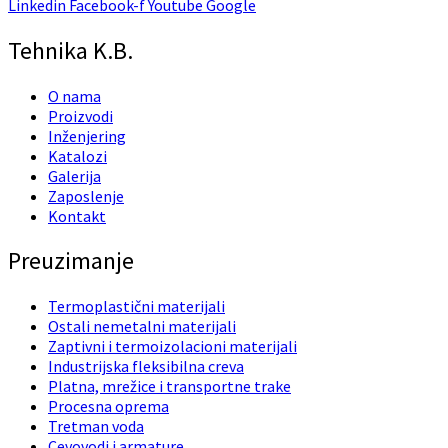
Linkedin
Facebook-f
Youtube
Google
Tehnika K.B.
O nama
Proizvodi
Inženjering
Katalozi
Galerija
Zaposlenje
Kontakt
Preuzimanje
Termoplastični materijali
Ostali nemetalni materijali
Zaptivni i termoizolacioni materijali
Industrijska fleksibilna creva
Platna, mrežice i transportne trake
Procesna oprema
Tretman voda
Cevovodi i armature