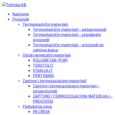
Naslovna
Proizvodi
Termoplastični materijali
Termoplastični materijali – poluproizvodi
Termoplastični materijali – standardni
proizvodi
Termoplastični materijali – proizvodi po
zahtevu kupca
Ostali nemetalni materijali
POLIURETAN (PUR)
TEKSTOLIT
STAKLOLIT
PERTINAKS
Zaptivni i termoizolacioni materijali
Zaptivni i termoizolacioni materijali –
poluproizvodi
ZAPTIVNI I TERMOIZOLACIONI MATERIJALI –
PROIZVODI
Fleksibilna creva
PA CREVA