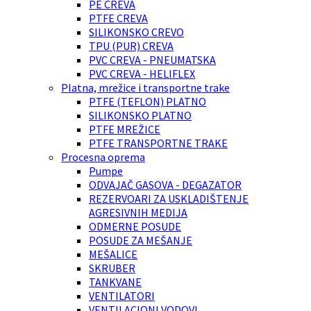
PE CREVA
PTFE CREVA
SILIKONSKO CREVO
TPU (PUR) CREVA
PVC CREVA - PNEUMATSKA
PVC CREVA - HELIFLEX
Platna, mrežice i transportne trake
PTFE (TEFLON) PLATNO
SILIKONSKO PLATNO
PTFE MREŽICE
PTFE TRANSPORTNE TRAKE
Procesna oprema
Pumpe
ODVAJAČ GASOVA - DEGAZATOR
REZERVOARI ZA USKLADIŠTENJE
AGRESIVNIH MEDIJA
ODMERNE POSUDE
POSUDE ZA MEŠANJE
MEŠALICE
SKRUBER
TANKVANE
VENTILATORI
VENTILACIONI VODOVI